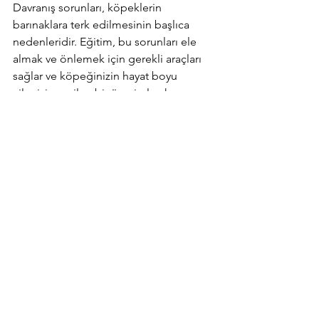
Davranış sorunları, köpeklerin 
barınaklara terk edilmesinin başlıca 
nedenleridir. Eğitim, bu sorunları ele 
almak ve önlemek için gerekli araçları 
sağlar ve köpeğinizin hayat boyu 
ailenizin sevilen bir üyesi olarak 
kalmasını sağlar.
En etkili eğitim yöntemleri, pozitif 
pekiştirmeyi kullanır; yani köpeğinizin 
istenen davranışlarını mama, övgü veya 
oyunla ödüllendirir. Tutarlılık ve sabır 
çok önemlidir ve eğitim, yavru 
köpeklerden yaşlı köpeklere kadar her 
yaşta başlayabilir.
Eğitime yeni başlıyorsanız veya belirli 
zorluklarla karşılaşıyorsanız, 
profesyonel bir 
pozitif köpek eğitmeni
ile çalışmayı düşünün.